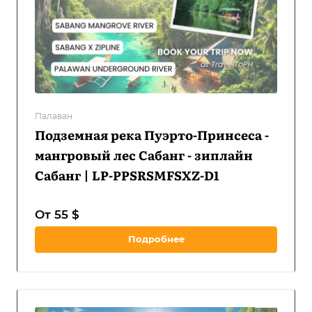
Палаван
Подземная река Пуэрто-Принсеса -
мангровый лес Сабанг - зиплайн
Сабанг | LP-PPSRSMFSXZ-D1
От 55 $
Подробнее