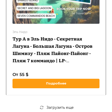
Эль Нидо
Тур А в Эль Нидо - Секретная
Лагуна - Большая Лагуна - Остров
Шимизу - Пляж Пайонг-Пайонг -
Пляж 7 коммандо | LP-
TAENSLBLSIPPBSCB-D1
От 55 $
Подробнее
Загрузить еще