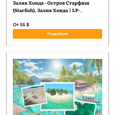
Залив Хонда - Остров Старфиш
(Starfish). Залив Хонда | LP-
IHPPCILISI-D1
От 55 $
Подробнее