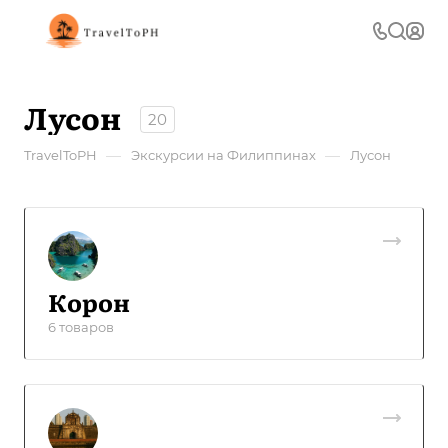
Лусон
20
—
—
TravelToPH
Экскурсии на Филиппинах
Лусон
Корон
6 товаров