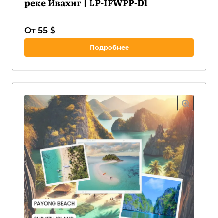
реке Ивахиг | LP-IFWPP-D1
От 55 $
Подробнее