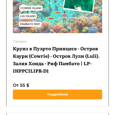
Палаван
Круиз в Пуэрто Принцесе - Остров
Каури (Cowrie) - Остров Лули (Luli).
Залив Хонда - Риф Памбато | LP-
IHPPCILIPR-D1
От 55 $
Подробнее