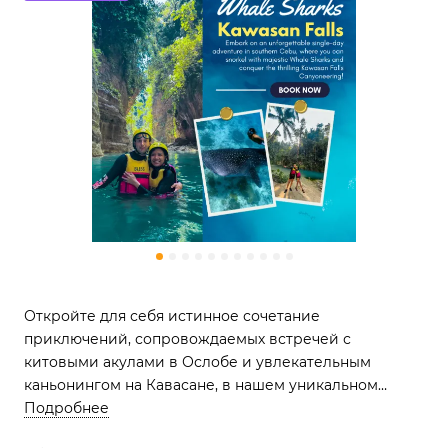
Откройте для себя истинное сочетание
приключений, сопровождаемых встречей с
китовыми акулами в Ослобе и увлекательным
каньонингом на Кавасане, в нашем уникальном
турпакете, который обещает незабываемые моменты
Подробнее
в природе Филиппин.