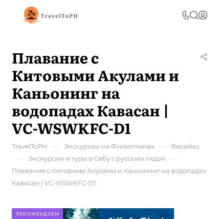
Плавание с
Китовыми Акулами и
Каньонинг на
водопадах Кавасан |
VC-WSWKFC-D1
—
—
TravelToPH
Экскурсии на Филиппинах
Висайас
—
—
Экскурсии и туры в Себу с русским гидом
Плавание с Китовыми Акулами и Каньонинг на водопадах
Кавасан | VC-WSWKFC-D1
РЕКОМЕНДУЕМ