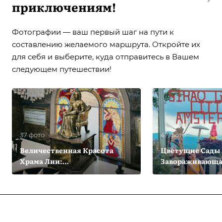
приключениям!
Фотографии — ваш первый шаг на пути к
составлению желаемого маршрута. Откройте их
для себя и выберите, куда отправитесь в Вашем
следующем путешествии!
37 фото
47 фото
Величественная Красота
Цветущие Сады 
Храма Лии:
Завораживающ
Фотопутешествие
Фотогалерея Цв
Подписывайтесь