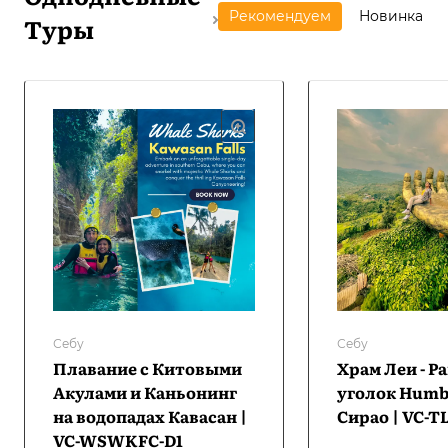
Рекомендуем
Новинка
Туры
Себу
Себу
Плавание с Китовыми
Храм Леи - Р
Акулами и Каньонинг
уголок Humba
на водопадах Кавасан |
Сирао | VC-T
VC-WSWKFC-D1