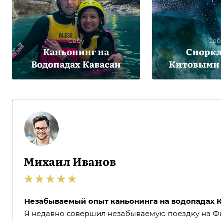
Себу
Себ
Каньонинг на
Сноркл
Водопадах Кавасан
Китовыми
Михаил Иванов
Незабываемый опыт каньонинга на водопадах К
Я недавно совершил незабываемую поездку на Фил