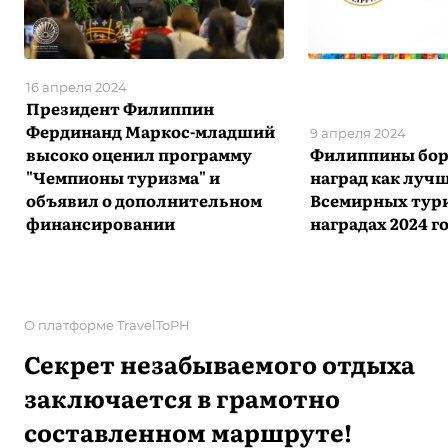
16 апреля 2024
Президент Филиппин
Фердинанд Маркос-младший
9 апреля 2024
высоко оценил программу
Филиппины бор
"Чемпионы туризма" и
наград как лучш
объявил о дополнительном
Всемирных тур
финансировании
наградах 2024 г
О платформе TravelToPH
Секрет незабываемого отдыха
заключается в грамотно
составленном маршруте!