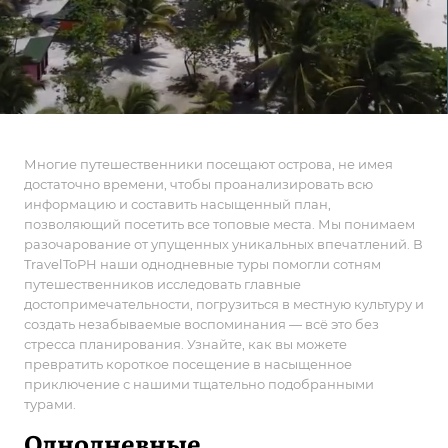
Многие путешественники посещают острова, не имея
достаточно времени, чтобы проанализировать всю
информацию и составить насыщенный план,
позволяющий посетить все топовые места. Мы понимаем
разочарование от упущенных уникальных впечатлений. В
TravelToPH наши однодневные туры помогли сотням
путешественников исследовать главные
достопримечательности, погрузиться в местную культуру и
создать незабываемые воспоминания — всё это без
стресса планирования. Узнайте, как вы можете
превратить короткое посещение в насыщенное
приключение с нашими тщательно подобранными
турами.
Однодневные