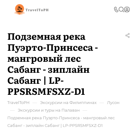
Подземная река
Пуэрто-Принсеса -
мангровый лес
Сабанг - зиплайн
Сабанг | LP-
PPSRSMFSXZ-D1
—
—
TravelToPH
Экскурсии на Филиппинах
Лусон
—
—
Экскурсии и туры на Палаван
Подземная река Пуэрто-Принсеса - мангровый лес
Сабанг - зиплайн Сабанг | LP-PPSRSMFSXZ-D1