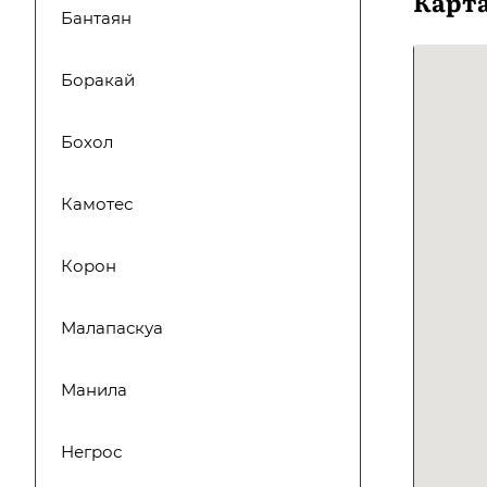
Карт
Бантаян
Боракай
Бохол
Камотес
Корон
Малапаскуа
Манила
Негрос