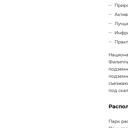
Прир
Актив
Лучше
Инфра
Практ
Национа
Филиппи
подземн
подземны
съезжают
под ска
Распо
Парк ра