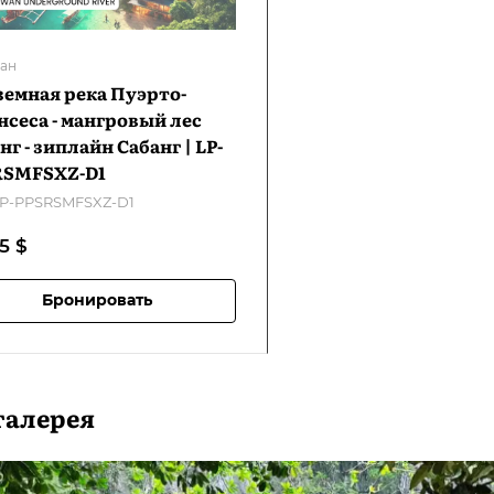
ан
емная река Пуэрто-
сеса - мангровый лес
нг - зиплайн Сабанг | LP-
RSMFSXZ-D1
P-PPSRSMFSXZ-D1
55
$
Бронировать
галерея