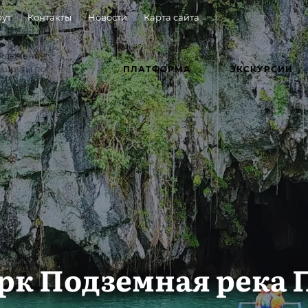
ут
Контакты
Новости
Карта сайта
иключение:
ршруты по
ПЛАТФОРМА
ЭКСКУРСИИ
к Подземная река 