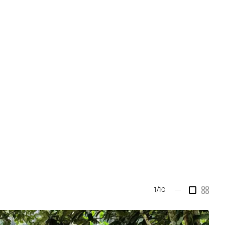
1/10
—