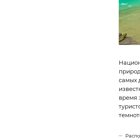
Национ
природ
самых 
извест
время 
турист
темнот
Распо