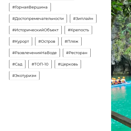
#ГорнаяВершина
#Достопремечательности
#Зиплайн
#ИсторическийОбъект
#Крепость
#Курорт
#Остров
#Пляж
#РазвлеченияНаВоде
#Ресторан
#Сад
#ТОП-10
#Церковь
#Экотуризм