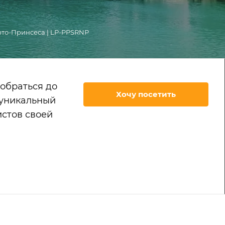
то-Принсеса | LP-PPSRNP
обраться до
Хочу посетить
 уникальный
стов своей