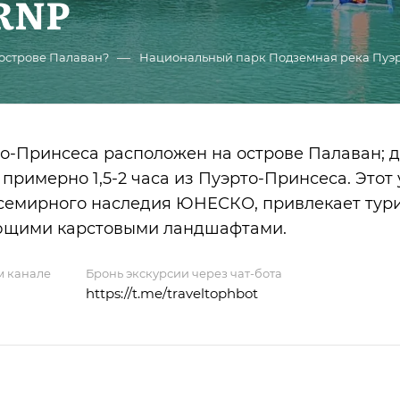
SRNP
—
 острове Палаван?
Национальный парк Подземная река Пуэр
-Принсеса расположен на острове Палаван; д
 примерно 1,5-2 часа из Пуэрто-Принсеса. Этот
семирного наследия ЮНЕСКО, привлекает тури
яющими карстовыми ландшафтами.
м канале
Бронь экскурсии через чат-бота
https://t.me/traveltophbot