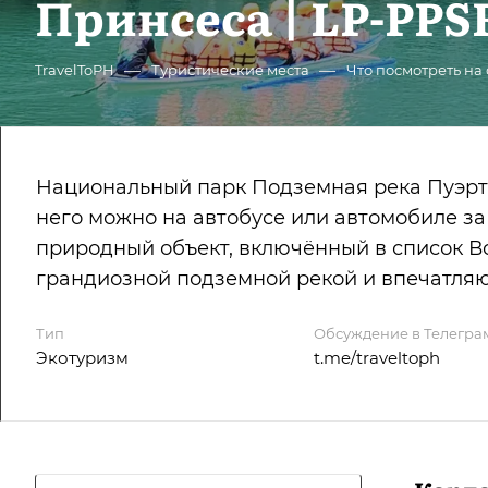
Принсеса | LP-PP
—
—
TravelToPH
Туристические места
Что посмотреть на
Национальный парк Подземная река Пуэрто
него можно на автобусе или автомобиле за
природный объект, включённый в список В
грандиозной подземной рекой и впечатл
Тип
Обсуждение в Телегра
Экотуризм
t.me/traveltoph