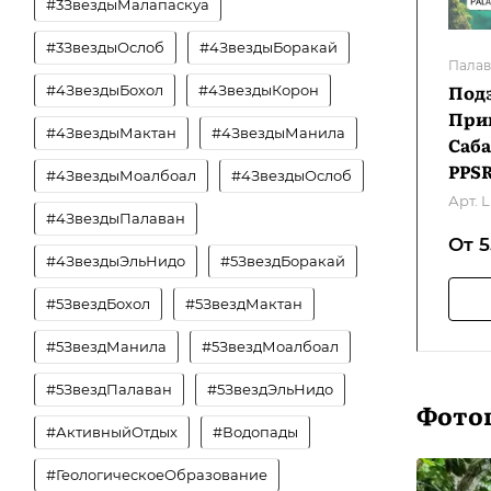
#3ЗвездыМалапаскуа
#3ЗвездыОслоб
#4ЗвездыБоракай
Палав
Подз
#4ЗвездыБохол
#4ЗвездыКорон
Прин
#4ЗвездыМактан
#4ЗвездыМанила
Саба
PPS
#4ЗвездыМоалбоал
#4ЗвездыОслоб
Арт.
L
#4ЗвездыПалаван
От 
#4ЗвездыЭльНидо
#5ЗвездБоракай
#5ЗвездБохол
#5ЗвездМактан
#5ЗвездМанила
#5ЗвездМоалбоал
#5ЗвездПалаван
#5ЗвездЭльНидо
Фото
#АктивныйОтдых
#Водопады
#ГеологическоеОбразование