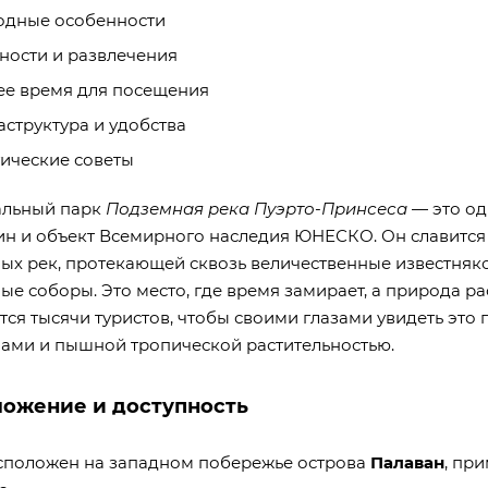
одные особенности
ности и развлечения
е время для посещения
структура и удобства
ические советы
льный парк
Подземная река Пуэрто-Принсеса
— это од
н и объект Всемирного наследия ЮНЕСКО. Он славится
ых рек, протекающей сквозь величественные известня
е соборы. Это место, где время замирает, а природа ра
ся тысячи туристов, чтобы своими глазами увидеть это
лами и пышной тропической растительностью.
ложение и доступность
сположен на западном побережье острова
Палаван
, пр