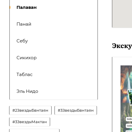
Палаван
Панай
Себу
Экск
Сикихор
Таблас
Эль Нидо
#2ЗвездыБвнтаян
#3ЗвездыБвнтаян
#3ЗвездыМактан