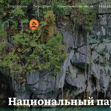
Платформа
Экскурсии
Туристические места
Маршр
Ваш стиль, Ваше пр
Индивидуальные ма
Филиппинам.
Национальный пар