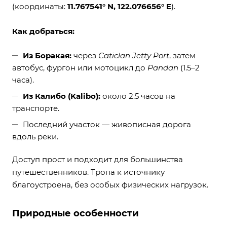
(координаты:
11.767541° N, 122.076656° E
).
Как добраться:
Из Боракая:
через
Caticlan Jetty Port
, затем
автобус, фургон или мотоцикл до
Pandan
(1.5–2
часа).
Из Калибо (Kalibo):
около 2.5 часов на
транспорте.
Последний участок — живописная дорога
вдоль реки.
Доступ прост и подходит для большинства
путешественников. Тропа к источнику
благоустроена, без особых физических нагрузок.
Природные особенности