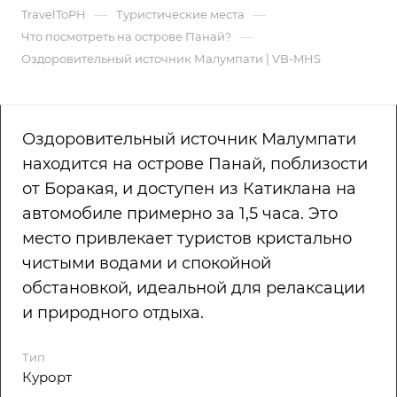
—
—
TravelToPH
Туристические места
—
Что посмотреть на острове Панай?
Оздоровительный источник Малумпати | VB-MHS
Оздоровительный источник Малумпати
находится на острове Панай, поблизости
от Боракая, и доступен из Катиклана на
автомобиле примерно за 1,5 часа. Это
место привлекает туристов кристально
чистыми водами и спокойной
обстановкой, идеальной для релаксации
и природного отдыха.
Тип
Курорт