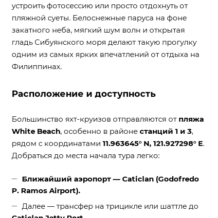
устроить фотосессию или просто отдохнуть от
пляжной суеты. Белоснежные паруса на фоне
закатного неба, мягкий шум волн и открытая
гладь Сибуянского моря делают такую прогулку
одним из самых ярких впечатлений от отдыха на
Филиппинах.
Расположение и доступность
Большинство яхт-круизов отправляются от
пляжа
White Beach
, особенно в районе
станций 1 и 3
,
рядом с координатами
11.963645° N, 121.927298° E
.
Добраться до места начала тура легко:
Ближайший аэропорт — Caticlan (Godofredo
P. Ramos Airport).
Далее — трансфер на трицикле или шаттле до
Caticlan Jetty Port
.