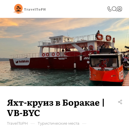
Яхт-круиз в Боракае |
VB-BYC
—
—
TravelToPH
Туристические места