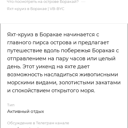
—
Что посмотреть на острове Боракай?
Яхт-круиз в Боракае | VB-BYC
Яхт-круиз в Боракае начинается с
главного пирса острова и предлагает
путешествие вдоль побережья Боракая с
отправлением на пару часов или целый
день. Этот уикенд на яхте дает
возможность насладиться живописными
морскими видами, золотистыми закатами
и спокойствием открытого моря.
Тип
Активный отдых
Обсуждение в Телеграм канале