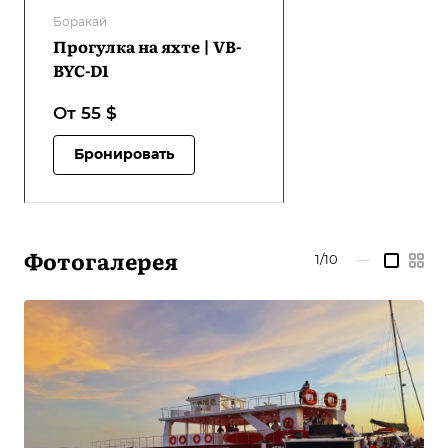
Боракай
Прогулка на яхте | VB-
BYC-D1
От 55
$
Бронировать
Фотогалерея
1/10
—