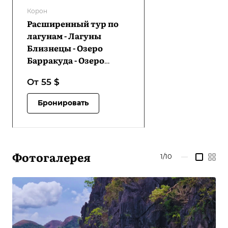
Корон
Расширенный тур по
лагунам - Лагуны
Близнецы - Озеро
Барракуда - Озеро
Каянган - Морской парк
От 55
$
Сиете Пекадос -
Затонувший корабль
Бронировать
«Skeleton Wreck» - Яхт
Клуб CYC Beach | LC-
ELTTLBLKLSPMPSWCB-
D1
Фотогалерея
1/10
—