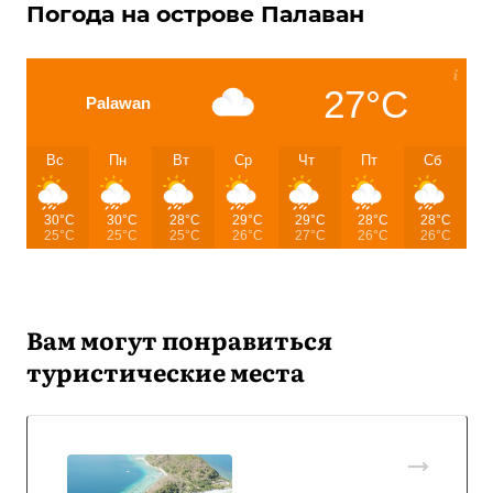
Погода на острове Палаван
27°C
Palawan
Вс
Пн
Вт
Ср
Чт
Пт
Сб
30°C
30°C
28°C
29°C
29°C
28°C
28°C
25°C
25°C
25°C
26°C
27°C
26°C
26°C
Вам могут понравиться
туристические места