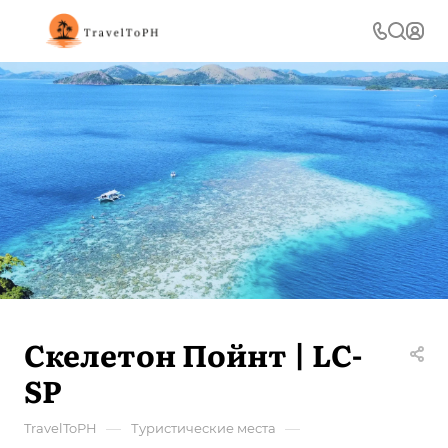
Скелетон Пойнт | LC-
SP
—
—
TravelToPH
Туристические места