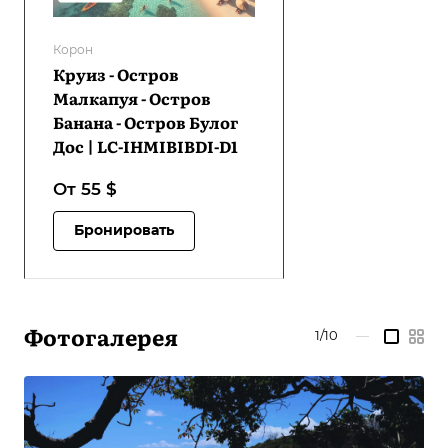
Корон
Круиз - Остров
Малкапуя - Остров
Банана - Остров Булог
Дос | LC-IHMIBIBDI-D1
От 55
$
Бронировать
Фотогалерея
1/10
—