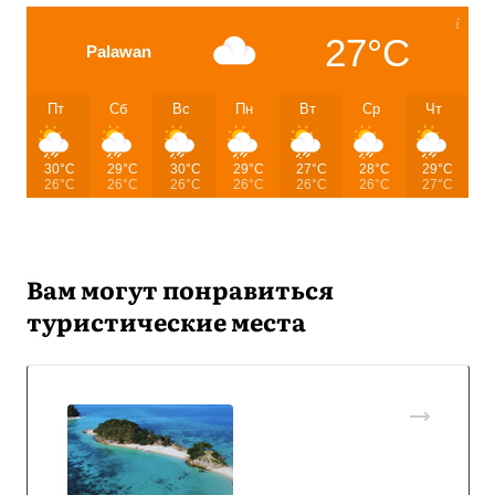
27°C
Palawan
Пт
Сб
Вс
Пн
Вт
Ср
Чт
30°C
29°C
30°C
29°C
27°C
28°C
29°C
26°C
26°C
26°C
26°C
26°C
26°C
27°C
Вам могут понравиться
туристические места