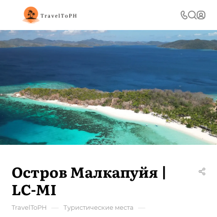
Остров Малкапуйя |
LC-MI
—
—
TravelToPH
Туристические места