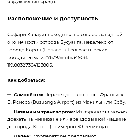
окружающей среды.
Расположение и доступность
Сафари Калауит находится на северо-западной
оконечности острова Бусуанга, недалеко от
города Корон (Палаван). Географические
координаты: 12.276293648834908,
119.88327364123806.
Как добраться:
Самолётом:
Перелёт до аэропорта Франсиско
Б. Рейеса (Busuanga Airport) из Манилы или Себу.
Наземным транспортом:
Из аэропорта можно
доехать на минивэне или арендованной машине
до города Корон (примерно 30–45 минут).
Далее:
Туроператоры предлагают