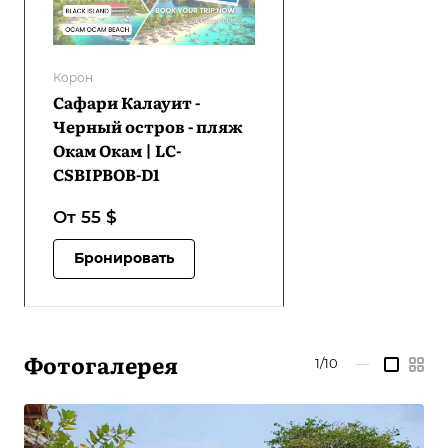
Корон
Сафари Калауит -
Черный остров - пляж
Окам Окам | LC-
CSBIPBOB-D1
От 55
$
Бронировать
Фотогалерея
1/10
—