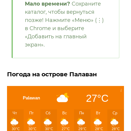
Мало времени?
Сохраните
каталог, чтобы вернуться
позже! Нажмите «Меню» (⋮)
в Chrome и выберите
«Добавить на главный
экран».
Погода на острове Палаван
27°C
Palawan
Чт
Пт
Сб
Вс
Пн
Вт
Ср
30°C
30°C
30°C
27°C
29°C
28°C
28°C