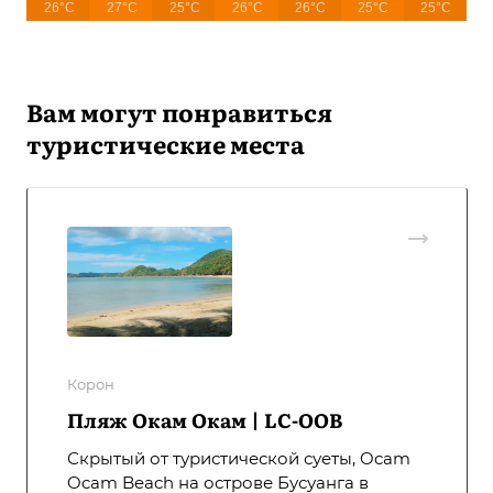
26°C
27°C
25°C
26°C
26°C
25°C
25°C
Вам могут понравиться
туристические места
Корон
Пляж Окам Окам | LC-OOB
Скрытый от туристической суеты, Ocam
Ocam Beach на острове Бусуанга в