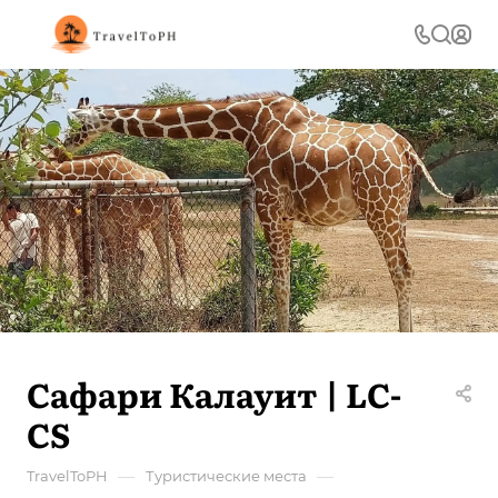
Сафари Калауит | LC-
CS
—
—
TravelToPH
Туристические места