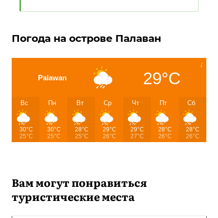
Погода на острове Палаван
29°C
Palawan
Вс
Пн
Вт
Ср
Чт
Пт
Сб
30°C
30°C
28°C
29°C
29°C
28°C
28°C
25°C
25°C
25°C
26°C
27°C
26°C
26°C
Вам могут понравиться
туристические места