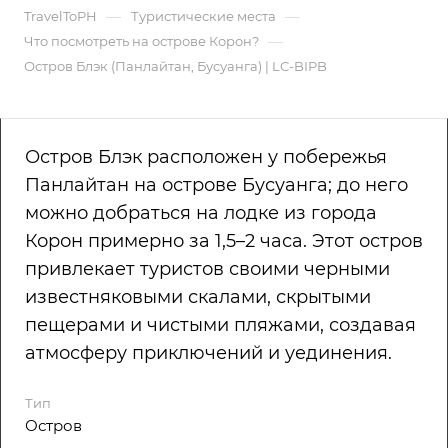
—
—
TravelToPH
Туристические места
—
Что посмотреть на острове Корон?
Остров Блэк (Панлайтан, Бусуанга) | LC-BIPB
Остров Блэк расположен у побережья
Панлайтан на острове Бусуанга; до него
можно добраться на лодке из города
Корон примерно за 1,5–2 часа. Этот остров
привлекает туристов своими черными
известняковыми скалами, скрытыми
пещерами и чистыми пляжами, создавая
атмосферу приключений и уединения.
Тип
Остров