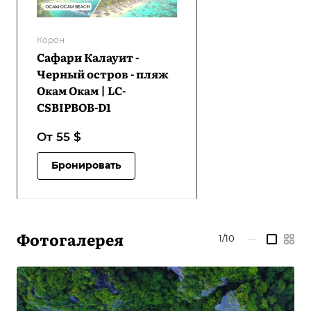
Корон
Сафари Калауит -
Черный остров - пляж
Окам Окам | LC-
CSBIPBOB-D1
От 55
$
Бронировать
Фотогалерея
1/10
—