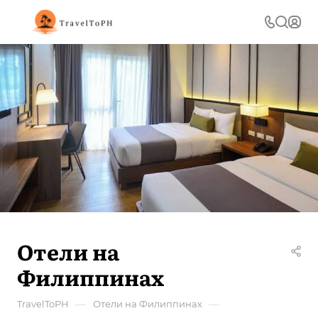
Отели на
Филиппинах
—
—
TravelToPH
Отели на Филиппинах