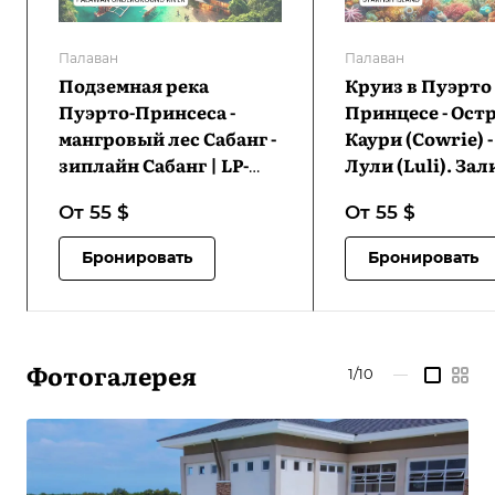
Палаван
Палаван
Подземная река
Круиз в Пуэрто
Пуэрто-Принсеса -
Принцесе - Ост
мангровый лес Сабанг -
Каури (Cowrie) 
зиплайн Сабанг | LP-
Лули (Luli). Зал
PPSRSMFSXZ-D1
Хонда - Остров
От 55
$
От 55
$
Старфиш (Starfi
Залив Хонда | LP
Бронировать
Бронировать
IHPPCILISI-D1
Фотогалерея
1/10
—