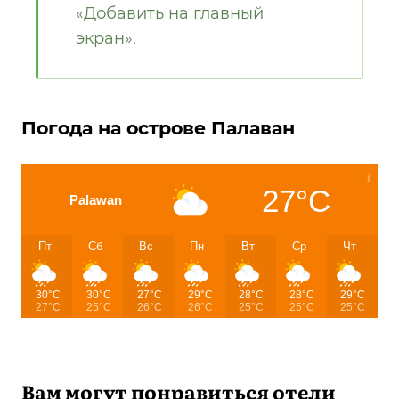
«Добавить на главный
экран».
Погода на острове Палаван
27°C
Palawan
Пт
Сб
Вс
Пн
Вт
Ср
Чт
30°C
30°C
27°C
29°C
28°C
28°C
29°C
27°C
25°C
26°C
26°C
25°C
25°C
25°C
Вам могут понравиться отели