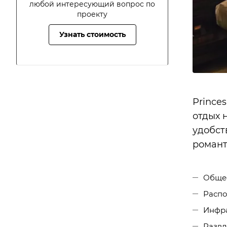
любой интересующий вопрос по
проекту
Узнать стоимость
Prince
отдых 
удобст
романт
Обще
Расп
Инфра
Развл