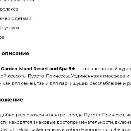
релакса
емей с детьми
с-услуги
ра
 описание
 Garden Island Resort and Spa 5★
— это элегантный куро
ой красоты Пуэрто-Принсесы. Уединённая атмосфера и 
как для семей, так и для пар, ищущих расслабление и р
ложение
удобно расположен в центре города Пуэрто-Принсеса, вс
сти находятся знаковые достопримечательности, вклю
Daylight Hole, кафедральный собор Непорочного Зачатия