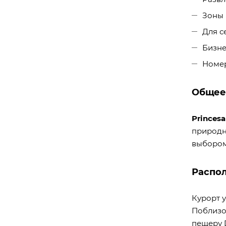
Зоны 
Для с
Бизне
Номе
Общее
Princesa
природн
выбором 
Распо
Курорт 
Поблизо
пещеру 