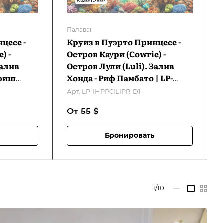
Палаван
цесе -
Круиз в Пуэрто Принцесе -
) -
Остров Каури (Cowrie) -
Залив
Остров Лули (Luli). Залив
рфиш
Хонда - Риф Памбато | LP-
а | LP-
IHPPCILIPR-D1
Арт.
LP-IHPPCILIPR-D1
От 55
$
Бронировать
1/10
—