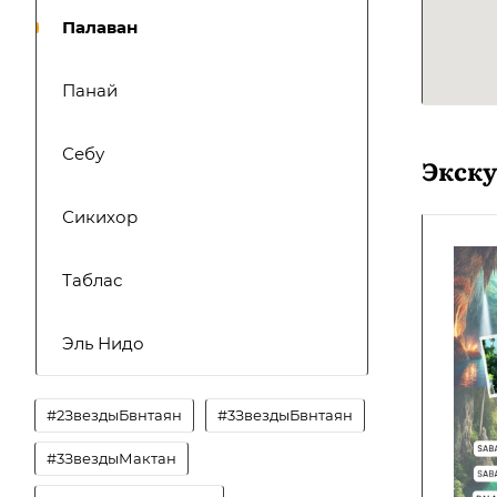
Палаван
Панай
Себу
Экск
Сикихор
Таблас
Эль Нидо
#2ЗвездыБвнтаян
#3ЗвездыБвнтаян
#3ЗвездыМактан