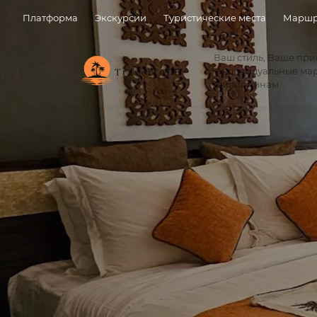
Платформа
Экскурсии
Туристические места
Маршр
Ваш стиль, Ваше пр
Индивидуальные ма
Филиппинам.