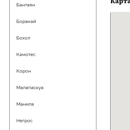
Карт
Бантаян
Боракай
Бохол
Камотес
Корон
Малапаскуа
Манила
Негрос