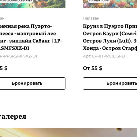
ан
Палаван
емная река Пуэрто-
Круиз в Пуэрто Прин
сеса - мангровый лес
Остров Каури (Cowrie
нг - зиплайн Сабанг | LP-
Остров Лули (Luli). 
RSMFSXZ-D1
Хонда - Остров Ста
(Starfish). Залив Хонд
P-PPSRSMFSXZ-D1
Арт.
LP-IHPPCILISI-D1
IHPPCILISI-D1
55
$
От 55
$
Бронировать
Бронировать
галерея