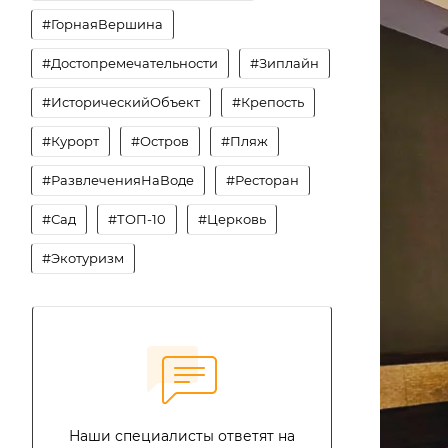
#ГорнаяВершина
#Достопремечательности
#Зиплайн
#ИсторическийОбъект
#Крепость
#Курорт
#Остров
#Пляж
#РазвлеченияНаВоде
#Ресторан
#Сад
#ТОП-10
#Церковь
#Экотуризм
Наши специалисты ответят на