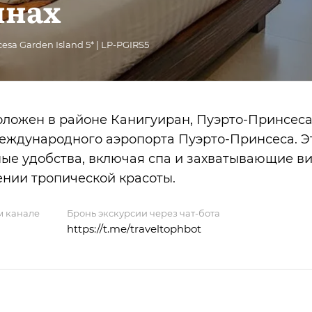
инах
esa Garden Island 5* | LP-PGIRS5
сположен в районе Канигуиран, Пуэрто-Принсеса
 международного аэропорта Пуэрто-Принсеса. Э
ые удобства, включая спа и захватывающие ви
нии тропической красоты.
м канале
Бронь экскурсии через чат-бота
https://t.me/traveltophbot