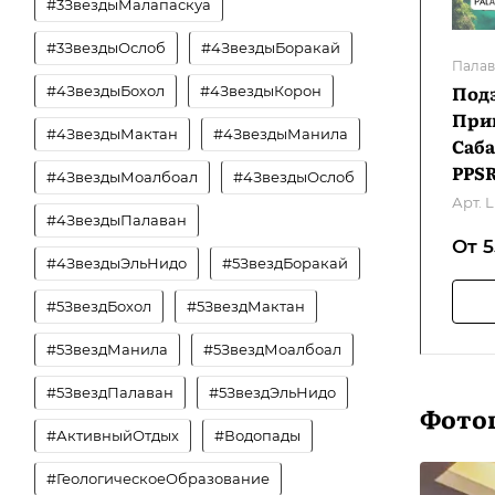
#3ЗвездыМалапаскуа
#3ЗвездыОслоб
#4ЗвездыБоракай
Палав
Подз
#4ЗвездыБохол
#4ЗвездыКорон
Прин
#4ЗвездыМактан
#4ЗвездыМанила
Саба
PPS
#4ЗвездыМоалбоал
#4ЗвездыОслоб
Арт.
L
#4ЗвездыПалаван
От 
#4ЗвездыЭльНидо
#5ЗвездБоракай
#5ЗвездБохол
#5ЗвездМактан
#5ЗвездМанила
#5ЗвездМоалбоал
#5ЗвездПалаван
#5ЗвездЭльНидо
Фото
#АктивныйОтдых
#Водопады
#ГеологическоеОбразование