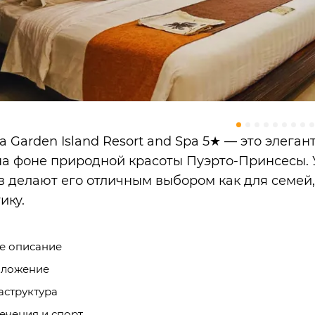
sa Garden Island Resort and Spa 5★ — это эле
на фоне природной красоты Пуэрто-Принсесы.
в делают его отличным выбором как для семей,
ику.
е описание
оложение
структура
ечения и спорт