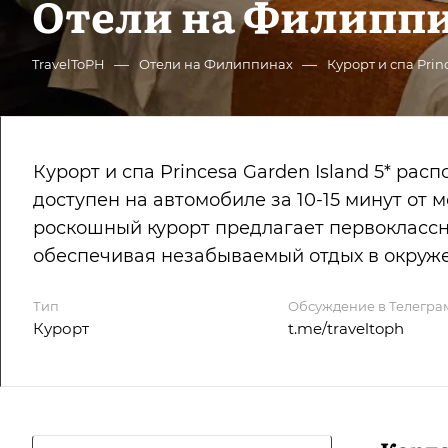
Отели на Филипп
—
—
TravelToPH
Отели на Филиппинах
Курорт и спа Princ
Курорт и спа Princesa Garden Island 5* ра
доступен на автомобиле за 10-15 минут от
роскошный курорт предлагает первоклассн
обеспечивая незабываемый отдых в окруже
Тип
Обсуждение в Телегра
Курорт
t.me/traveltoph