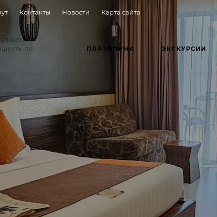
ут
Контакты
Новости
Карта сайта
иключение:
ршруты по
ПЛАТФОРМА
ЭКСКУРСИИ