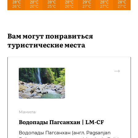
28°C
28°C
28°C
28°C
29°C
28°C
28°C
26°C
26°C
25°C
26°C
27°C
27°C
27°C
Вам могут понравиться
туристические места
Манила
Водопады Пагсанхан | LM-CF
Водопады Пагсанхан (англ. Pagsanjan