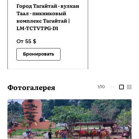
Город Тагайтай - вулкан
Таал - пикниковый
комплекс Тагайтай |
LM-TCTVTPG-D1
От 55
$
Бронировать
Фотогалерея
1/10
—