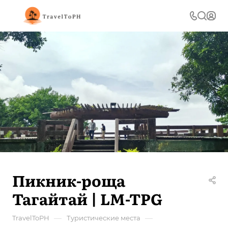
Пикник-роща
Тагайтай | LM-TPG
—
—
TravelToPH
Туристические места