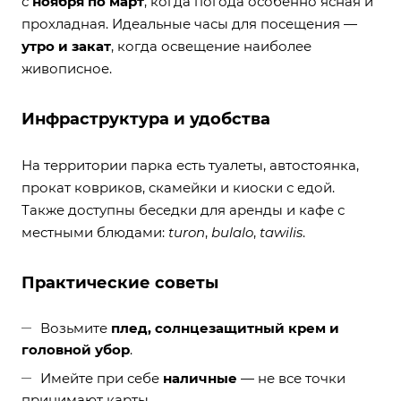
с
ноября по март
, когда погода особенно ясная и
прохладная. Идеальные часы для посещения —
утро и закат
, когда освещение наиболее
живописное.
Инфраструктура и удобства
На территории парка есть туалеты, автостоянка,
прокат ковриков, скамейки и киоски с едой.
Также доступны беседки для аренды и кафе с
местными блюдами:
turon
,
bulalo
,
tawilis
.
Практические советы
Возьмите
плед, солнцезащитный крем и
головной убор
.
Имейте при себе
наличные
— не все точки
принимают карты.