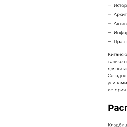
Истор
Архит
Актив
Инфо
Практ
Китайск
только 
для кит
Сегодня
улицами
история
Рас
Кладбищ