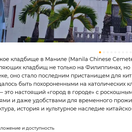
кое кладбище в Маниле (Manila Chinese Cemet
ляющих кладбищ не только на Филиппинах, но 
веке, оно стало последним пристанищем для ки
алось быть похороненными на католических кл
— это настоящий «город в городе» с роскошны
ями и даже удобствами для временного прожив
ктура, история и культурное наследие китайс
ложение и доступность