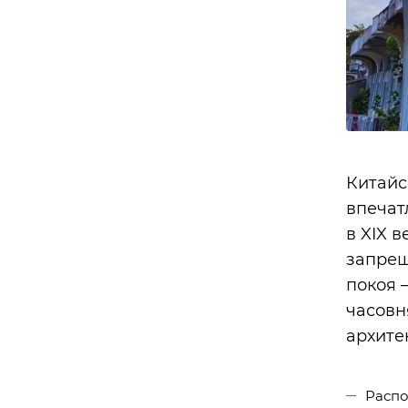
Китайс
впечат
в XIX 
запрещ
покоя 
часовн
архите
Распо