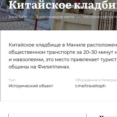
Китайское кладби
—
—
TravelToPH
Туристические места
Что посмотреть в 
Китайское кладбище в Маниле расположено
общественном транспорте за 20–30 минут и
и мавзолеями, это место привлекает турис
общины на Филиппинах.
Тип
Обсуждение в Телегра
Исторический объект
t.me/traveltoph