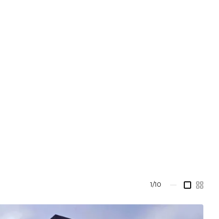
1/10
—