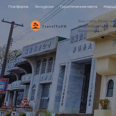
Платформа
Экскурсии
Туристические места
Маршр
Ваш стиль, Ваше пр
Индивидуальные ма
Филиппинам.