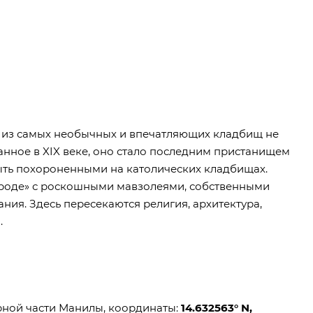
о из самых необычных и впечатляющих кладбищ не
анное в XIX веке, оно стало последним пристанищем
ыть похороненными на католических кладбищах.
городе» с роскошными мавзолеями, собственными
ия. Здесь пересекаются религия, архитектура,
.
ерной части Манилы, координаты:
14.632563° N,