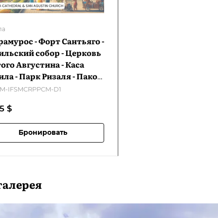
ла
амурос - Форт Сантьяго -
льский собор - Церковь
ого Августина - Каса
ла - Парк Ризаля - Пако-
 - Манильское китайское
M-IFSMCRPPCM-D1
бище - ТЦ SM Mall of Asia
55
$
M-IFSMCRPPCM-D1
Бронировать
галерея