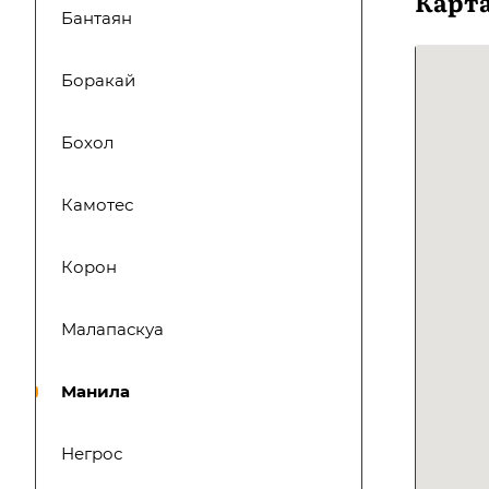
Карт
Бантаян
Боракай
Бохол
Камотес
Корон
Малапаскуа
Манила
Негрос