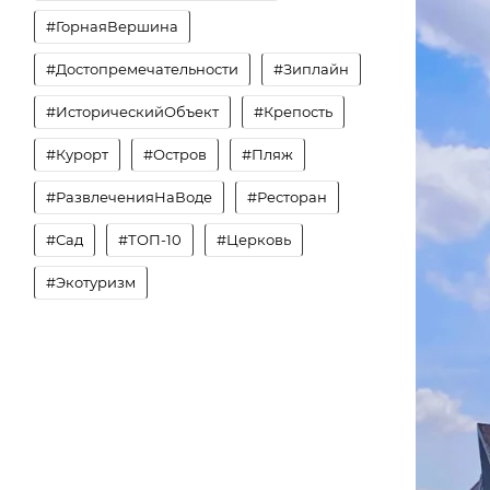
#ГорнаяВершина
#Достопремечательности
#Зиплайн
#ИсторическийОбъект
#Крепость
#Курорт
#Остров
#Пляж
#РазвлеченияНаВоде
#Ресторан
#Сад
#ТОП-10
#Церковь
#Экотуризм