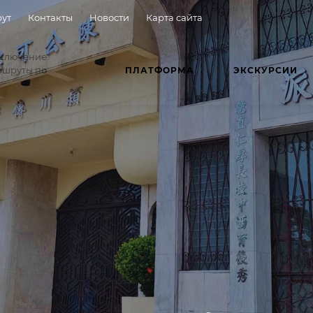
ут
Контакты
Новости
Карта сайта
иключение:
ршруты по
ПЛАТФОРМА
ЭКСКУРСИИ