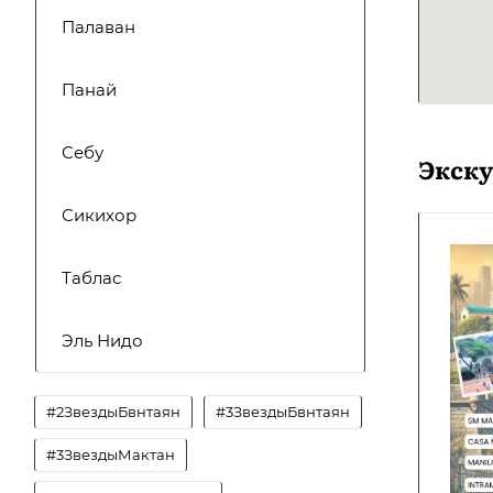
Палаван
Панай
Себу
Экск
Сикихор
Таблас
Эль Нидо
#2ЗвездыБвнтаян
#3ЗвездыБвнтаян
#3ЗвездыМактан