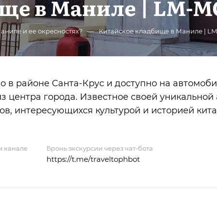
ще в Маниле | LM-M
—
Маниле и ее окресностях?
Китайское кладбище в Маниле | L
 в районе Санта-Крус и доступно на автомоби
з центра города. Известное своей уникальной
тов, интересующихся культурой и историей кит
м канале
Бронь экскурсии через чат-бота
https://t.me/traveltophbot