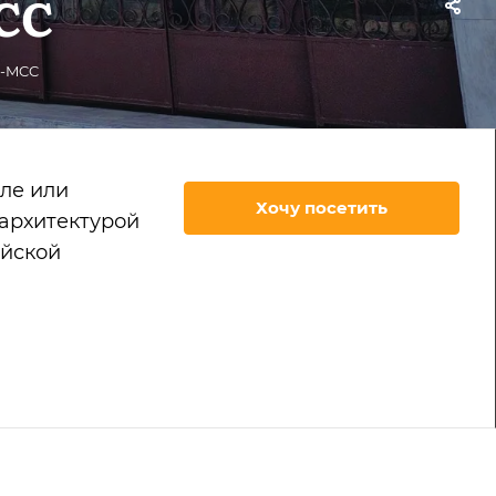
CC
M-MCC
ле или
Хочу посетить
 архитектурой
айской