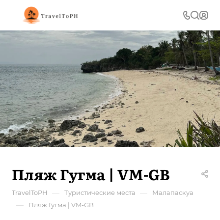
Пляж Гугма | VM-GB
—
—
TravelToPH
Туристические места
Малапаскуа
—
Пляж Гугма | VM-GB