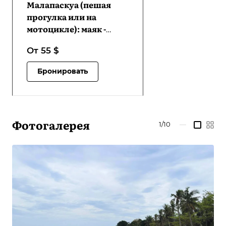
Малапаскуа (пешая
прогулка или на
мотоцикле): маяк -
пляж Баунти - местные
От 55
$
деревни - места для
прыжков с утёсов | VM-
Бронировать
MLTLBBLVCJS-D1
Фотогалерея
1/10
—