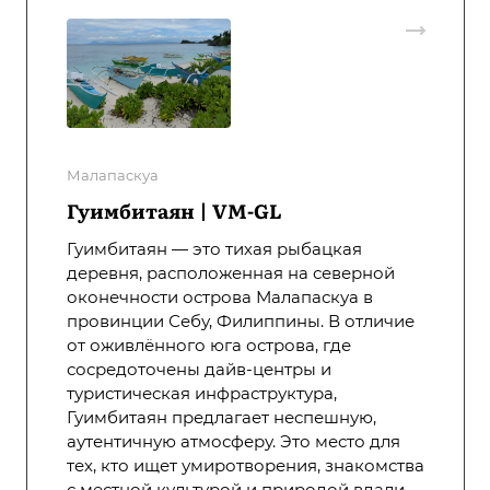
Малапаскуа
Гуимбитаян | VM-GL
Гуимбитаян — это тихая рыбацкая
деревня, расположенная на северной
оконечности острова Малапаскуа в
провинции Себу, Филиппины. В отличие
от оживлённого юга острова, где
сосредоточены дайв-центры и
туристическая инфраструктура,
Гуимбитаян предлагает неспешную,
аутентичную атмосферу. Это место для
тех, кто ищет умиротворения, знакомства
с местной культурой и природой вдали