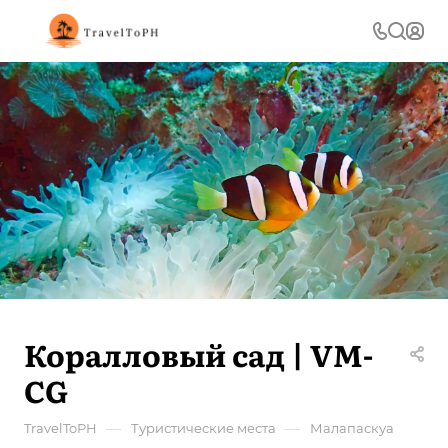
Коралловый сад | VM-
CG
—
—
TravelToPH
Туристические места
Малапаскуа