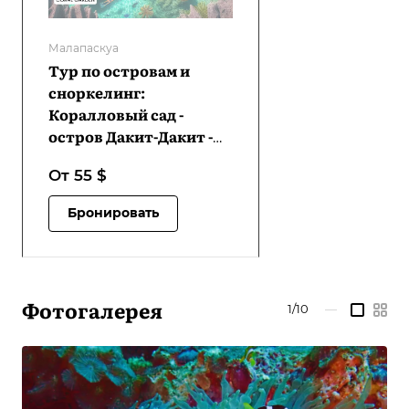
Малапаскуа
Тур по островам и
сноркелинг:
Коралловый сад -
остров Дакит-Дакит -
утес Лапус-Лапус | VM-
От 55
$
IHSTDICGCDDILLC-D1
Бронировать
Фотогалерея
1/10
—