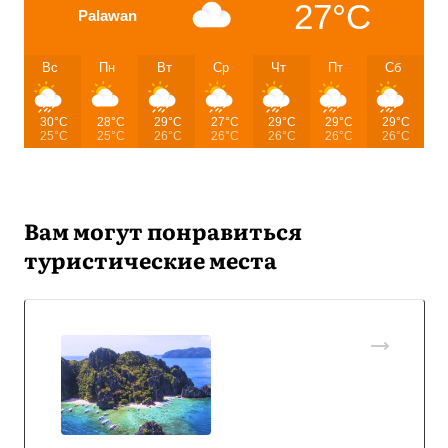
27°C
Palawan
Вс
Пн
Вт
Ср
Чт
Пт
Сб
30°C
28°C
29°C
27°C
29°C
29°C
29°C
25°C
25°C
26°C
26°C
26°C
26°C
26°C
Вам могут понравиться
туристические места