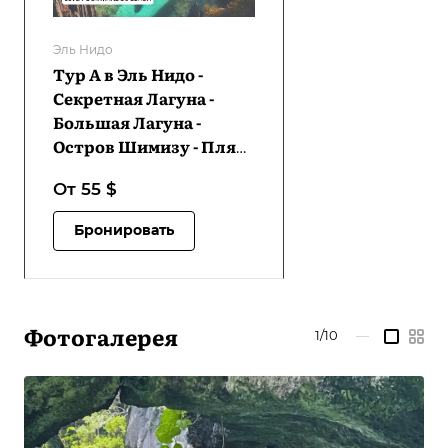
Эль Нидо
Тур А в Эль Нидо -
Секретная Лагуна -
Большая Лагуна -
Остров Шимизу - Пляж
Пайонг-Пайонг - Пляж
От 55
$
7 коммандо | LP-
TAENSLBLSIPPBSCB-D1
Бронировать
Фотогалерея
1/10
—