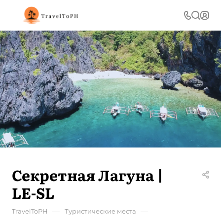
Секретная Лагуна |
LE-SL
—
—
TravelToPH
Туристические места