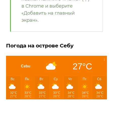
в Chrome и выберите
«Добавить на главный
экран».
Погода на острове Себу
27°C
Cebu
Вс
Пн
Вт
Ср
Чт
Пт
Сб
32°C
33°C
33°C
33°C
34°C
34°C
34°C
27°C
28°C
27°C
28°C
28°C
28°C
28°C