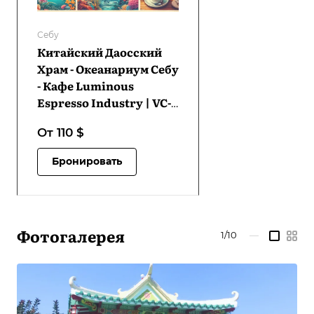
Себу
Китайский Даосский
Храм - Океанариум Себу
- Кафе Luminous
Espresso Industry | VC-
CTTCOPLEIC-D1
От 110
$
Бронировать
Фотогалерея
1/10
—