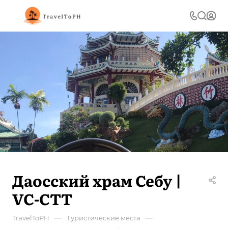
Даосский храм Себу |
VC-CTT
—
—
TravelToPH
Туристические места