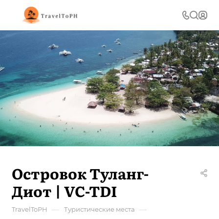
Островок Туланг-
Диот | VC-TDI
—
—
TravelToPH
Туристические места