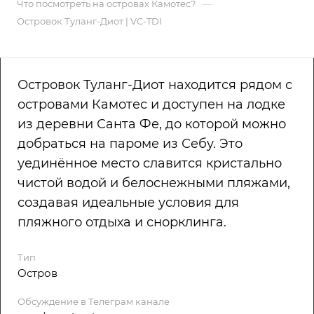
—
Что посмотреть на островах Камотес?
Островок Туланг-Диот | VC-TDI
Островок Туланг-Диот находится рядом с
островами Камотес и доступен на лодке
из деревни Санта Фе, до которой можно
добраться на пароме из Себу. Это
уединённое место славится кристально
чистой водой и белоснежными пляжами,
создавая идеальные условия для
пляжного отдыха и снорклинга.
Тип
Остров
Обсуждение в Телеграм канале