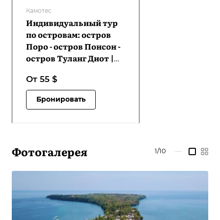
Камотес
Индивидуальный тур
по островам: остров
Поро - остров Понсон -
остров Туланг Диот |
VC-CIHTPIPITDI-D1
От 55
$
Бронировать
Фотогалерея
1/10
—