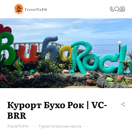
Курорт Бухо Рок | VC-
BRR
—
—
TravelToPH
Туристические места