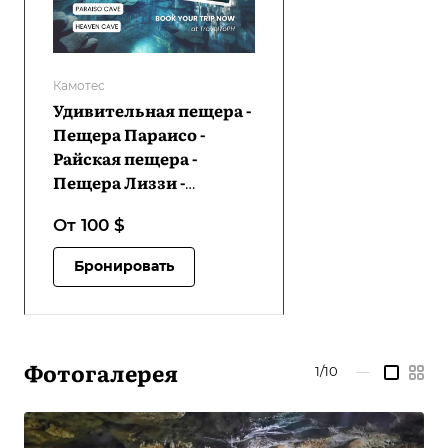
Камотес
Удивительная пещера -
Пещера Параисо -
Райская пещера -
Пещера Лиззи -
Пещера Тимубо | VC-
От 100
$
ACPCHCLCTC-D1
Бронировать
Фотогалерея
1/10
—