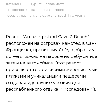
—
—
TravelToPH
Туристические места
—
Что посмотреть на островах Камотес?
Резорт Аmazing Island Cave and Beach | VC-AICBR
Резорт "Amazing Island Cave & Beach"
расположен на островах Камотес, в Сан-
Франциско, провинция Себу; добраться
до него можно на пароме из Себу-сити, а
затем на автомобиле. Этот резорт
привлекает гостей своими живописными
пляжами и уникальными пещерами,
создавая идеальные условия для
расслабленного отдыха и исследований.
Тип