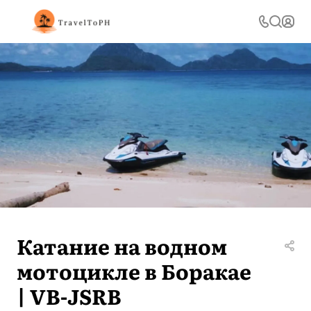
Катание на водном
мотоцикле в Боракае
| VB-JSRB