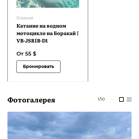
Боракай
Катание на водном
мотоцикле на Боракай |
VB-JSRIB-D1
От 55
$
Бронировать
Фотогалерея
1/10
—