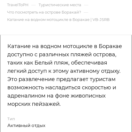
—
—
TravelToPH
Туристические места
—
Что посмотреть на острове Боракай?
Катание на водном мотоцикле в Боракае | VB-JSRB
Катание на водном мотоцикле в Боракае
доступно с различных пляжей острова,
таких как Белый пляж, обеспечивая
легкий доступ к этому активному отдыху.
Это развлечение предлагает туристам
возможность насладиться скоростью и
адреналином на фоне живописных
морских пейзажей.
Тип
Активный отдых