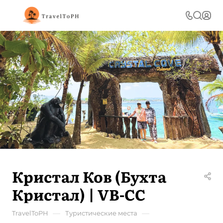
Кристал Ков (Бухта
Кристал) | VB-CC
—
—
TravelToPH
Туристические места