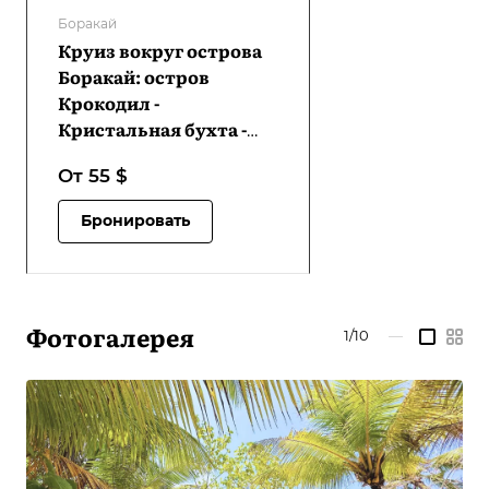
Боракай
Круиз вокруг острова
Боракай: остров
Крокодил -
Кристальная бухта -
пляж Пука Шелл | VB-
От 55
$
BIHCICCPSB-D1
Бронировать
Фотогалерея
1/10
—