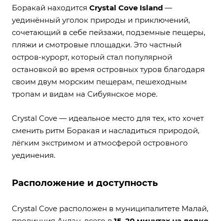
Боракай находится
Crystal Cove Island
—
уединённый уголок природы и приключений,
сочетающий в себе пейзажи, подземные пещеры,
пляжи и смотровые площадки. Это частный
остров-курорт, который стал популярной
остановкой во время островных туров благодаря
своим двум морским пещерам, пешеходным
тропам и видам на Сибуянское море.
Crystal Cove — идеальное место для тех, кто хочет
сменить ритм Боракая и насладиться природой,
лёгким экстримом и атмосферой островного
уединения.
Расположение и доступность
Crystal Cove расположен в муниципалитете Малай,
провинция Аклан, всего в
15–20 минутах на лодке