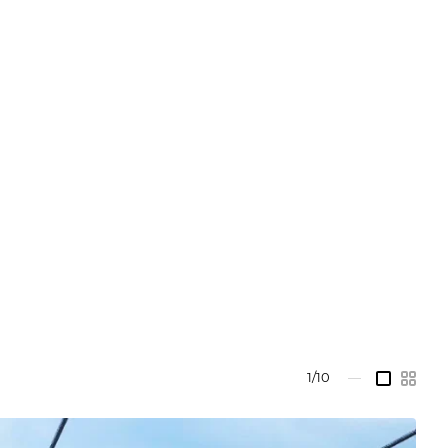
1/10
—