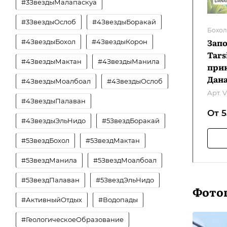
#3ЗвездыМалапаскуа
#3ЗвездыОслоб
#4ЗвездыБоракай
Бохол
Запо
#4ЗвездыБохол
#4ЗвездыКорон
Tars
#4ЗвездыМактан
#4ЗвездыМанила
при
Дана
#4ЗвездыМоалбоал
#4ЗвездыОслоб
Арт.
V
#4ЗвездыПалаван
От 
#4ЗвездыЭльНидо
#5ЗвездБоракай
#5ЗвездБохол
#5ЗвездМактан
#5ЗвездМанила
#5ЗвездМоалбоал
#5ЗвездПалаван
#5ЗвездЭльНидо
Фото
#АктивныйОтдых
#Водопады
#ГеологическоеОбразование