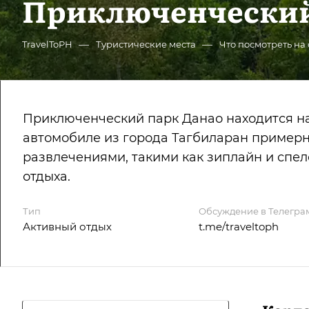
Приключенческий 
—
—
TravelToPH
Туристические места
Что посмотреть на
Приключенческий парк Данао находится на 
автомобиле из города Тагбиларан примерно
развлечениями, такими как зиплайн и спе
отдыха.
Тип
Обсуждение в Телегра
Активный отдых
t.me/traveltoph