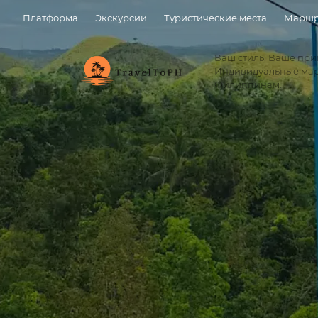
Платформа
Экскурсии
Туристические места
Маршр
Ваш стиль, Ваше пр
Индивидуальные ма
Филиппинам.