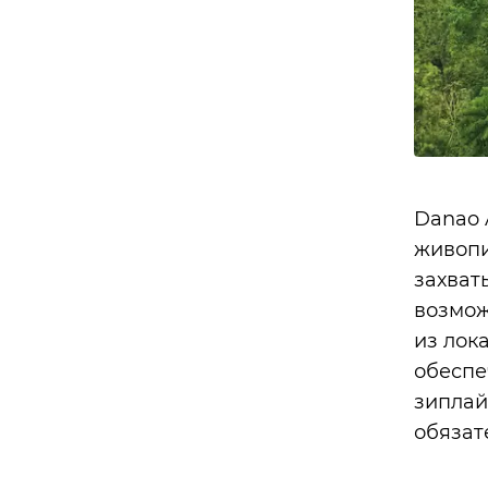
Danao 
живопи
захват
возмож
из лок
обеспе
зиплай
обязат