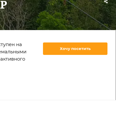
AP
ступен на
Хочу посетить
ремальными
 активного