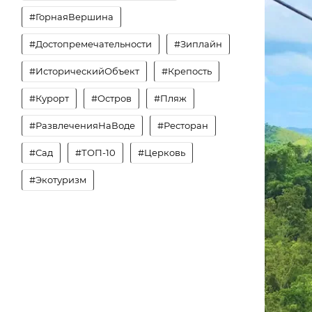
#ГорнаяВершина
#Достопремечательности
#Зиплайн
#ИсторическийОбъект
#Крепость
#Курорт
#Остров
#Пляж
#РазвлеченияНаВоде
#Ресторан
#Сад
#ТОП-10
#Церковь
#Экотуризм