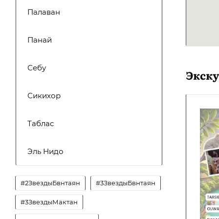
Палаван
Панай
Себу
Экск
Сикихор
Таблас
Эль Нидо
#2ЗвездыБвнтаян
#3ЗвездыБвнтаян
#3ЗвездыМактан