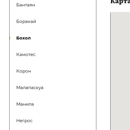
Карт
Бантаян
Боракай
Бохол
Камотес
Корон
Малапаскуа
Манила
Негрос