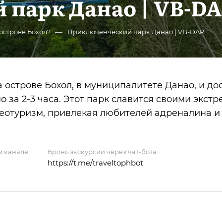
парк Данао | VB-D
—
 острове Бохол?
Приключенческий парк Данао | VB-DAP
острове Бохол, в муниципалитете Данао, и до
 за 2-3 часа. Этот парк славится своими экст
леотуризм, привлекая любителей адреналина и
м канале
Бронь экскурсии через чат-бота
https://t.me/traveltophbot