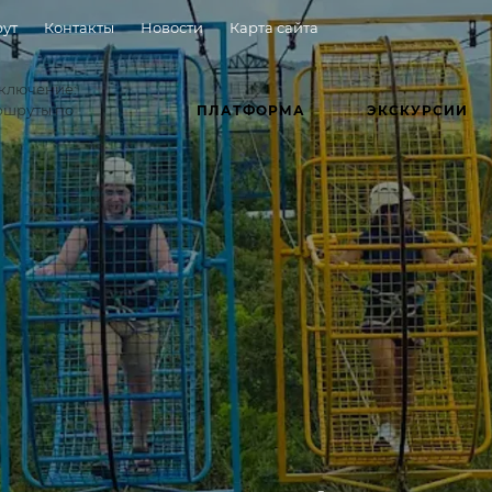
ут
Контакты
Новости
Карта сайта
иключение:
ршруты по
ПЛАТФОРМА
ЭКСКУРСИИ