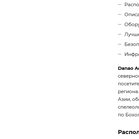
Распо
Описа
Обору
Лучше
Безоп
Инфра
Danao A
северно
посетит
региона
Азии, о
спелеол
по Бохо
Распо