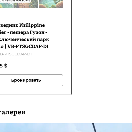
ведник Philippine
ier - пещера Гуаон -
ключенческий парк
о | VB-PTSGCDAP-D1
B-PTSGCDAP-D1
55
$
Бронировать
галерея