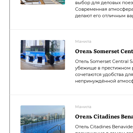
выбор для деловых поез
Современная атмосфера
делают его отличным вар
Манила
Отель Somerset Cent
Отель Somerset Central 
убежище в престижном р
сочетаются удобства дл
непринуждённой атмосф
Манила
Отель Citadines Ben
Отель Citadines Benavid