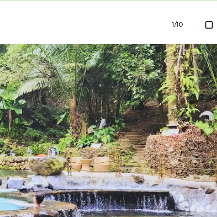
1/10
—