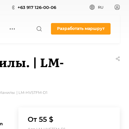
+63 917 126-00-06
RU
Разработать маршрут
илы. | LM-
Манилы. | LM-HVSTFM-D1
й
От 55 $
en