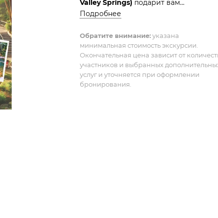
Valley Springs)
подарит вам
умиротворение и полное
Подробнее
расслабление в окружении
тропических пейзажей и горячих
Обратите внимание:
указана
минимальная стоимость экскурсии.
источников.
Окончательная цена зависит от количест
участников и выбранных дополнительны
услуг и уточняется при оформлении
бронирования.