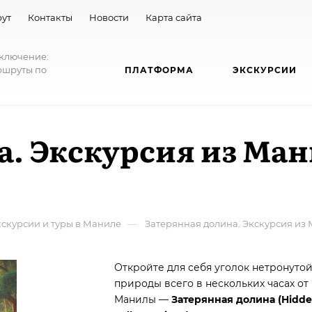
ут
Контакты
Новости
Карта сайта
иключение:
ршруты по
ПЛАТФОРМА
ЭКСКУРСИИ
. Экскурсия из Ман
—
кскурсии и туры в Маниле
Затерянная долина. Экскурсия из 
Откройте для себя уголок нетронуто
природы всего в нескольких часах от
Манилы —
Затерянная долина (Hidd