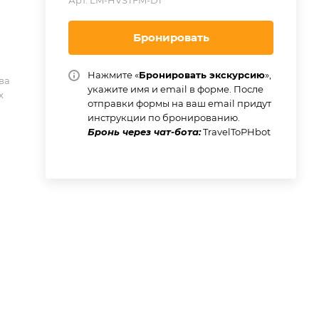
Арт.
LM-HVSTFM-D1
Бронировать
Нажмите «
Бронировать экскурсию
»,
ва
укажите имя и email в форме. После
х
отправки формы на ваш email придут
инструкции по бронированию.
Бронь через чат-бота:
TravelToPHbot