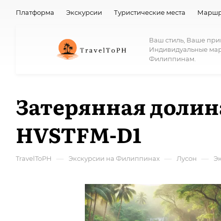
Платформа
Экскурсии
Туристические места
Маршр
Ваш стиль, Ваше пр
Индивидуальные ма
Филиппинам.
Затерянная долина
HVSTFM-D1
—
—
—
TravelToPH
Экскурсии на Филиппинах
Лусон
Э