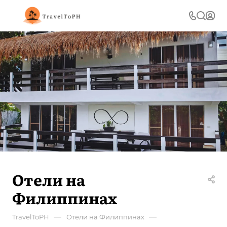
Отели на
Филиппинах
—
—
TravelToPH
Отели на Филиппинах