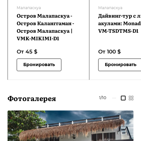
Малапаскуа
Малапаскуа
Остров Малапаскуа -
Дайвинг-тур с 
Остров Каланггаман -
акулами: Monad 
Остров Малапаскуа |
VM-TSDTMS-D1
VMK-MIKIMI-D1
От 45
$
От 100
$
Бронировать
Бронировать
Фотогалерея
1/10
—