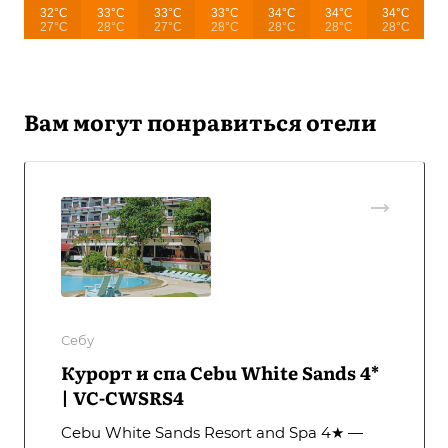
32°C
33°C
33°C
33°C
34°C
34°C
34°C
27°C
28°C
27°C
28°C
28°C
28°C
28°C
Вам могут понравиться отели
Себу
Курорт и спа Cebu White Sands 4*
| VC-CWSRS4
Cebu White Sands Resort and Spa 4★ —