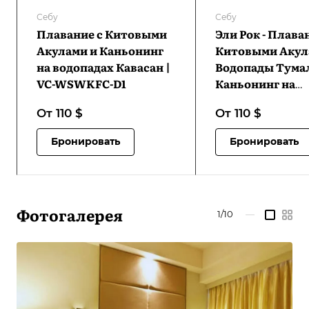
Себу
Себу
Плавание с Китовыми
Эли Рок - Плава
Акулами и Каньонинг
Китовыми Акул
на водопадах Кавасан |
Водопады Тумал
VC-WSWKFC-D1
Каньонинг на
водопадах Кавас
От 110
$
От 110
$
ERWSWTWKFC-
Бронировать
Бронировать
Фотогалерея
1/10
—