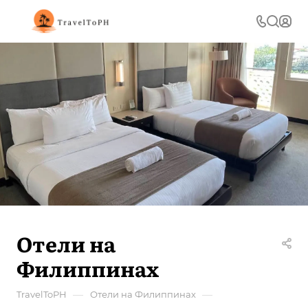
Отели на
Филиппинах
—
—
TravelToPH
Отели на Филиппинах