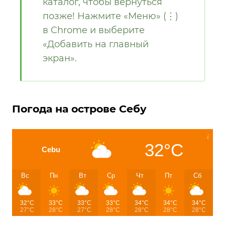
каталог, чтобы вернуться
позже! Нажмите «Меню» (⋮)
в Chrome и выберите
«Добавить на главный
экран».
Погода на острове Себу
32°C
Cebu
Вс
Пн
Вт
Ср
Чт
Пт
Сб
32°C
33°C
33°C
33°C
34°C
34°C
34°C
27°C
28°C
27°C
28°C
28°C
28°C
28°C