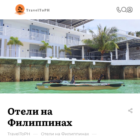
Отели на
Филиппинах
—
—
TravelToPH
Отели на Филиппинах