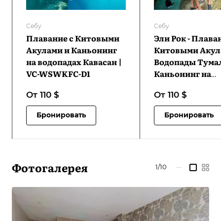
Себу
Себу
Плавание с Китовыми
Эли Рок - Плава
Акулами и Каньонинг
Китовыми Акул
на водопадах Кавасан |
Водопады Тумал
VC-WSWKFC-D1
Каньонинг на
водопадах Кавас
От 110
$
От 110
$
ERWSWTWKFC-
Бронировать
Бронировать
Фотогалерея
1/10
—