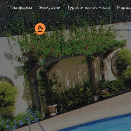
Платформа
Экскурсии
Туристические места
Маршр
Ваш стиль, Ваше пр
Индивидуальные ма
Филиппинам.