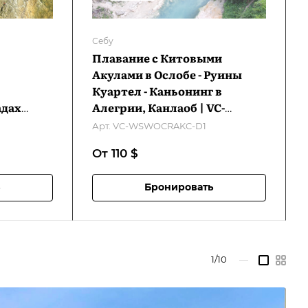
Себу
Плавание с Китовыми
Акулами в Ослобе - Руины
Куартел - Каньонинг в
адах
Алегрии, Канлаоб | VC-
WTWKFC-
WSWOCRAKC-D1
Арт.
VC-WSWOCRAKC-D1
От 110
$
Бронировать
1/10
—