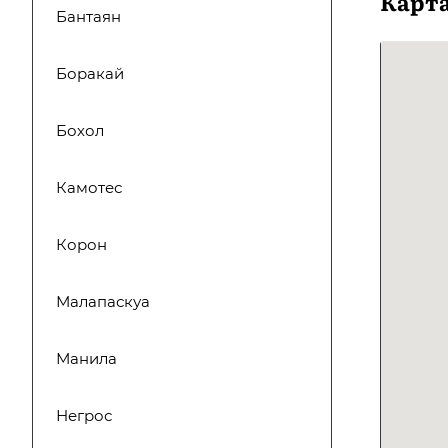
Карт
Бантаян
Боракай
Бохол
Камотес
Корон
Малапаскуа
Манила
Негрос