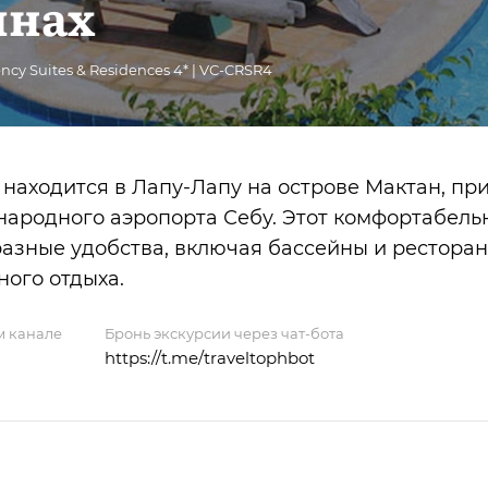
инах
cy Suites & Residences 4* | VC-CRSR4
* находится в Лапу-Лапу на острове Мактан, п
народного аэропорта Себу. Этот комфортабель
азные удобства, включая бассейны и ресторан
ого отдыха.
м канале
Бронь экскурсии через чат-бота
https://t.me/traveltophbot