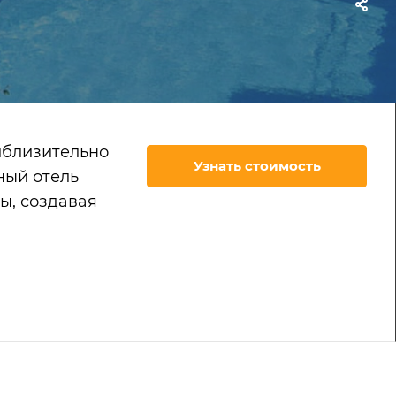
риблизительно
Узнать стоимость
ный отель
ы, создавая