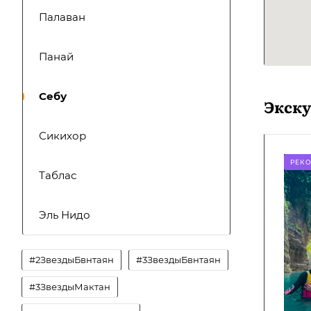
Палаван
Панай
Себу
Экск
Сикихор
РЕК
Таблас
Эль Нидо
#2ЗвездыБвнтаян
#3ЗвездыБвнтаян
#3ЗвездыМактан