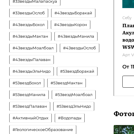
#3ЗвездыМалапаскуа
#3ЗвездыОслоб
#4ЗвездыБоракай
Себу
Пла
#4ЗвездыБохол
#4ЗвездыКорон
Акул
#4ЗвездыМактан
#4ЗвездыМанила
водо
WSW
#4ЗвездыМоалбоал
#4ЗвездыОслоб
Арт.
V
#4ЗвездыПалаван
От 1
#4ЗвездыЭльНидо
#5ЗвездБоракай
#5ЗвездБохол
#5ЗвездМактан
#5ЗвездМанила
#5ЗвездМоалбоал
#5ЗвездПалаван
#5ЗвездЭльНидо
Фото
#АктивныйОтдых
#Водопады
#ГеологическоеОбразование