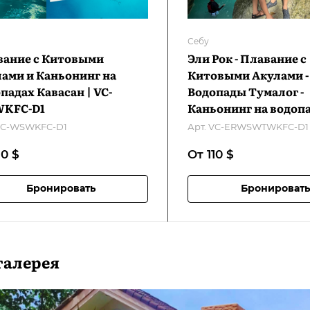
Себу
вание с Китовыми
Эли Рок - Плавание с
ами и Каньонинг на
Китовыми Акулами -
падах Кавасан | VC-
Водопады Тумалог -
KFC-D1
Каньонинг на водоп
Кавасан | VC-ERWS
C-WSWKFC-D1
Арт.
VC-ERWSWTWKFC-D1
D1
10
$
От 110
$
Бронировать
Бронировать
галерея