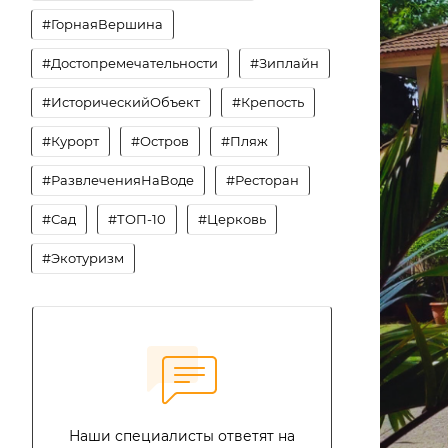
#ГорнаяВершина
#Достопремечательности
#Зиплайн
#ИсторическийОбъект
#Крепость
#Курорт
#Остров
#Пляж
#РазвлеченияНаВоде
#Ресторан
#Сад
#ТОП-10
#Церковь
#Экотуризм
Наши специалисты ответят на