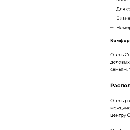
Для с
Бизне
Номе
Комфорт
Отель Cr
деловых
семьям, 
Распо
Отель ра
междуна
центру С