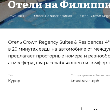
Отели на Филипп
—
—
TravelToPH
Отели на Филиппинах
Отель Crown Regen
Отель Crown Regency Suites & Residences 4
в 20 минутах езды на автомобиле от между
предлагает просторные номера и разнообр
атмосферу для расслабляющего и комфортн
Тип
Обсуждение в Телегра
Курорт
t.me/traveltoph