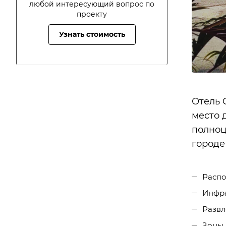
любой интересующий вопрос по
проекту
Узнать стоимость
Отель 
место 
полноц
городе
Расп
Инфра
Развл
Зоны 