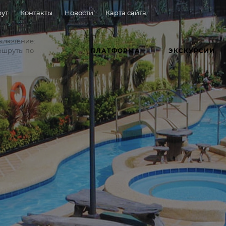
ут
Контакты
Новости
Карта сайта
иключение:
ршруты по
ПЛАТФОРМА
ЭКСКУРСИИ