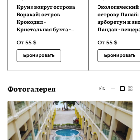
Круиз вокруг острова
Экологический 
Боракай: остров
острову Панай:
Крокодил -
арборетум и эк
Кристальная бухта -
Пандан - пещер
пляж Пука Шелл | VB-
Пангихан - кур
От 55
$
От 55
$
BIHCICCPSB-D1
холодного ист
Хуром-Хуром -
Бронировать
Бронировать
водопады Джав
VB-
PIETPAEPPCHHC
D1
Фотогалерея
1/10
—