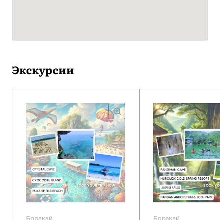
Экскурсии
Боракай
Боракай