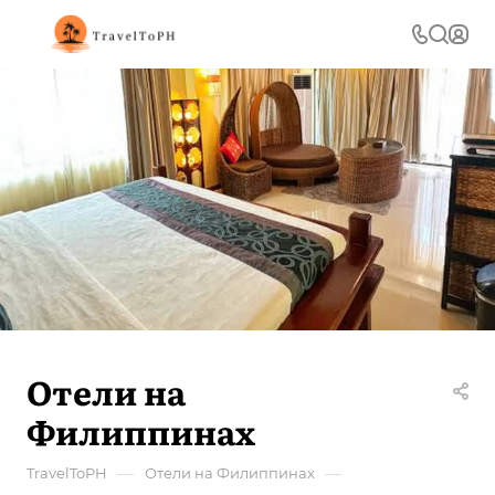
Отели на
Филиппинах
—
—
TravelToPH
Отели на Филиппинах