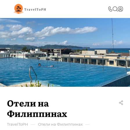
Отели на
Филиппинах
—
—
TravelToPH
Отели на Филиппинах