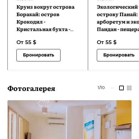
Круиз вокруг острова
Экологический 
Боракай: остров
острову Панай:
Крокодил -
арборетум и эк
Кристальная бухта -
Пандан - пещер
пляж Пука Шелл | VB-
Пангихан - кур
От 55
$
От 55
$
BIHCICCPSB-D1
холодного ист
Хуром-Хуром -
Бронировать
Бронировать
водопады Джав
VB-
PIETPAEPPCHHC
D1
Фотогалерея
1/10
—