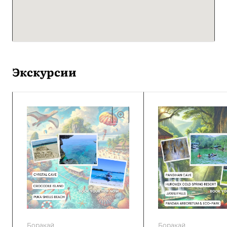
Экскурсии
Боракай
Боракай