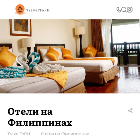
Отели на
Филиппинах
—
—
TravelToPH
Отели на Филиппинах