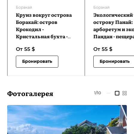
Боракай
Боракай
Круиз вокруг острова
Экологический 
Боракай: остров
острову Панай:
Крокодил -
арборетум и эк
Кристальная бухта -
Пандан - пещер
пляж Пука Шелл | VB-
Пангихан - кур
От 55
$
От 55
$
BIHCICCPSB-D1
холодного ист
Хуром-Хуром -
Бронировать
Бронировать
водопады Джав
VB-
PIETPAEPPCHHC
D1
Фотогалерея
1/10
—