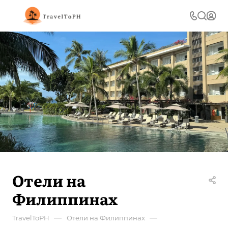
Отели на
Филиппинах
—
—
TravelToPH
Отели на Филиппинах