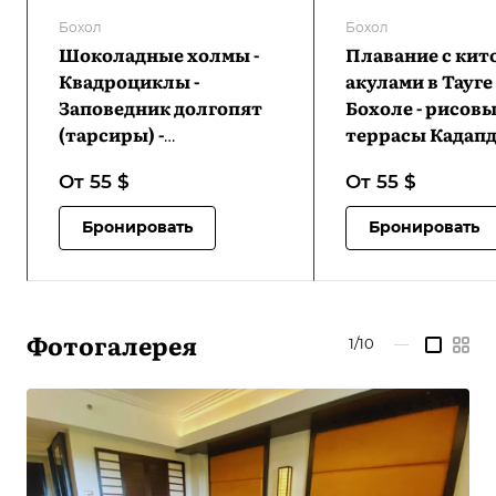
Бохол
Бохол
Шоколадные холмы -
Плавание с ки
Квадроциклы -
акулами в Тауге
Заповедник долгопят
Бохоле - рисов
(тарсиры) -
террасы Кадапд
Искусственный лес
наблюдение за
От 55
$
От 55
$
Билар - Экопарк
светлячками в Л
экотуризма Лобок | VB-
VB-TWSWBCRTL
Бронировать
Бронировать
CHSATRBMLA-D1
Фотогалерея
1/10
—