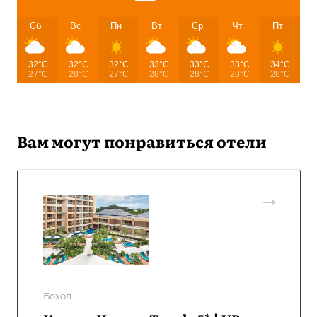
Сб
Вс
Пн
Вт
Ср
Чт
Пт
32°C
32°C
32°C
33°C
33°C
33°C
34°C
27°C
28°C
27°C
28°C
28°C
28°C
28°C
Вам могут понравиться отели
Бохол