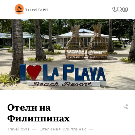
Отели на
Филиппинах
—
—
TravelToPH
Отели на Филиппинах