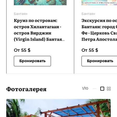
Бантаян
Бантаян
Круиз по островам:
Экскурсия по о
остров Хилантагаан -
Бантаян: город 
остров Вирджин
Фе - Церковь Св
(Virgin Island) Бантаян
Петра Апостола
- маленькие островки |
пещера Огтонг 
От 55
$
От 55
$
VB-IHTHIVIBSSI-D1
Сандира | VB-
LTABISFTSPAPO
Бронировать
Бронировать
Фотогалерея
1/10
—