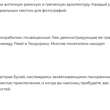
 античную римскую и греческую архитектуру. Каждый у
 идеальным местом для фотографий.
еморабилии, посвященные Лее, демонстрирующие ее гр
и между Леей и Теодорико. Многие посетители находят
едгорья Бусай, наслаждаясь захватывающими панорамн
частью приключения, и когда вы наконец прибудете, вас
остей.