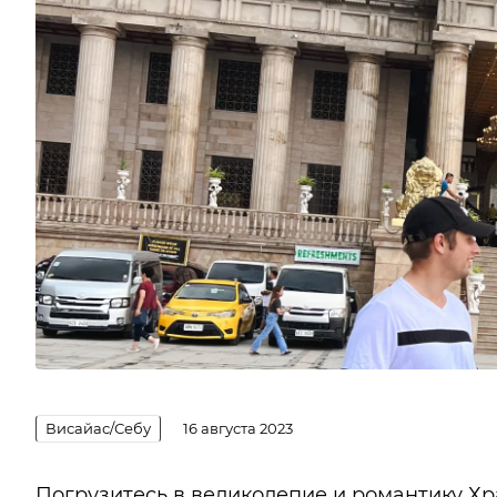
Висайас/Себу
16 августа 2023
Погрузитесь в великолепие и романтику Хр