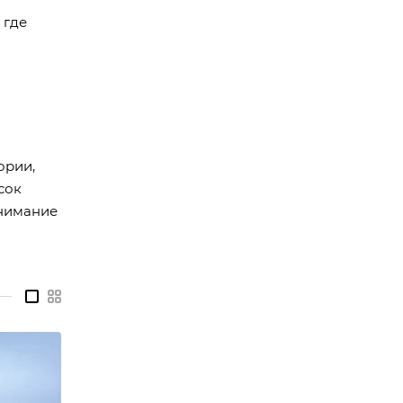
 где
ории,
сок
онимание
—