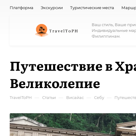
Платформа
Экскурсии
Туристические места
Маршр
Ваш стиль, Ваше пр
Индивидуальные ма
Филиппинам.
Путешествие в Хра
Великолепие
—
—
—
—
TravelToPH
Статьи
Висайас
Себу
Путешеств