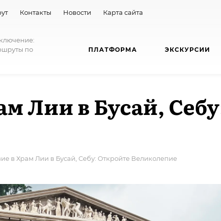
ут
Контакты
Новости
Карта сайта
иключение:
ршруты по
ПЛАТФОРМА
ЭКСКУРСИИ
м Лии в Бусай, Себу
ие в Храм Лии в Бусай, Себу: Откройте Великолепие