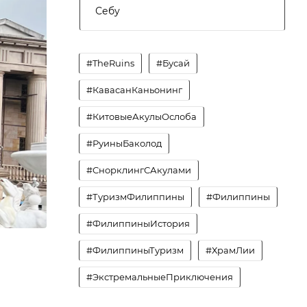
Себу
#TheRuins
#Бусай
#КавасанКаньонинг
#КитовыеАкулыОслоба
#РуиныБаколод
#СнорклингСАкулами
#ТуризмФилиппины
#Филиппины
#ФилиппиныИстория
#ФилиппиныТуризм
#ХрамЛии
#ЭкстремальныеПриключения