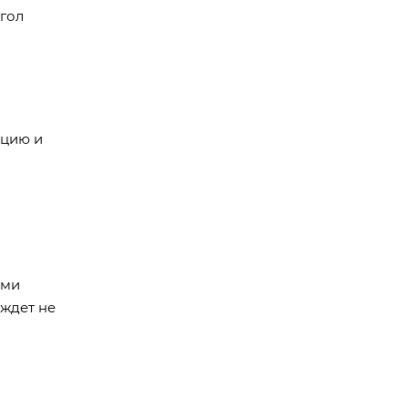
гол
ацию и
ыми
 ждет не