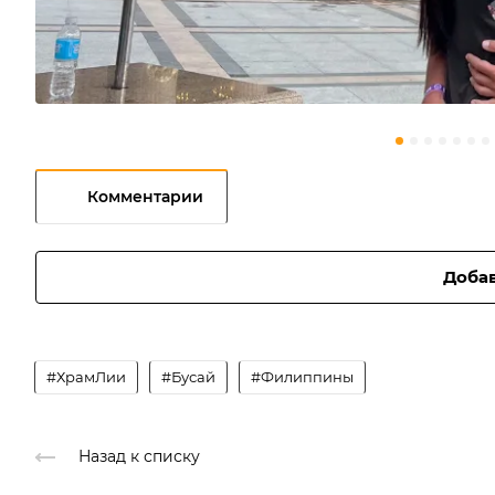
Комментарии
Доба
#ХрамЛии
#Бусай
#Филиппины
Назад к списку