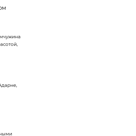
ом
емчужина
асотой,
Адарне,
жными